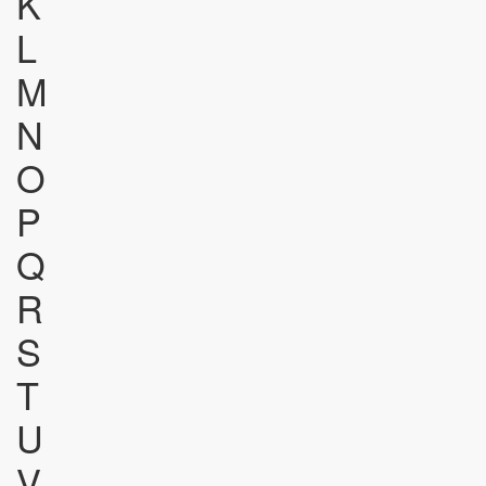
K
L
M
N
O
P
Q
R
S
T
U
V