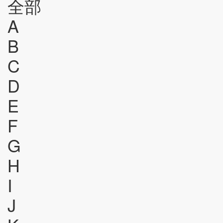
全部
A
B
C
D
E
F
G
H
I
J